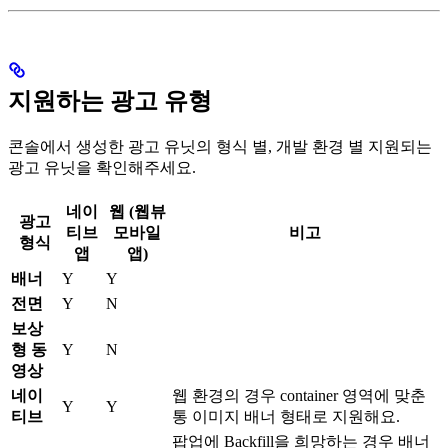
지원하는 광고 유형
콘솔에서 생성한 광고 유닛의 형식 별, 개발 환경 별 지원되는
광고 유닛을 확인해주세요.
네이
웹 (웹뷰
광고
티브
모바일
비고
형식
앱
앱)
배너
Y
Y
전면
Y
N
보상
형 동
Y
N
영상
네이
웹 환경의 경우 container 영역에 맞춘
Y
Y
티브
통 이미지 배너 형태로 지원해요.
팝업에 Backfill을 희망하는 경우 배너