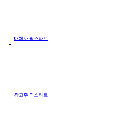
매체사 퀵스타트
광고주 퀵스타트